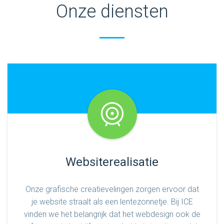
Onze diensten
ons voor
een gratis
offerte!
GRATIS
OFFERTE
Websiterealisatie
Onze grafische creatievelingen zorgen ervoor dat
je website straalt als een lentezonnetje. Bij ICE
vinden we het belangrijk dat het webdesign ook de