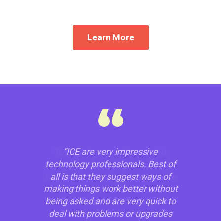
Learn More
“
“ICE are very impressive
technology professionals. Best of
all is that they suggest ways of
making things work better without
being asked and are very quick to
deal with problems or upgrades