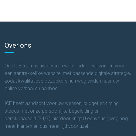
Over ons
Ons ICE team is uw ervaren web-partner: wij zorgen voor
een aantrekkelijke website, met passende digitale strategie,
zodat kwalitatieve bezoekers hun weg vinden naar uw
online verhaal en aanbod.
ICE heeft aandacht voor uw wensen, budget en timing,
steeds met onze persoonlijke begeleiding en
bereikbaarheid (24/7): hierdoor krijgt U eenvoudigweg nog
meer klanten en dus meer tijd voor uzelf!