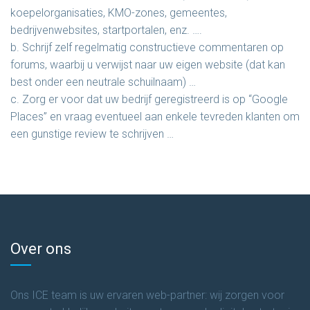
koepelorganisaties, KMO-zones, gemeentes,
bedrijvenwebsites, startportalen, enz. ….
b. Schrijf zelf regelmatig constructieve commentaren op
forums, waarbij u verwijst naar uw eigen website (dat kan
best onder een neutrale schuilnaam) …
c. Zorg er voor dat uw bedrijf geregistreerd is op “Google
Places” en vraag eventueel aan enkele tevreden klanten om
een gunstige review te schrijven …
Over ons
Ons ICE team is uw ervaren web-partner: wij zorgen voor