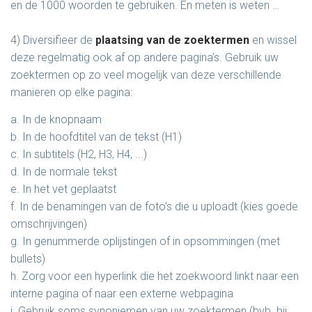
en de 1000 woorden te gebruiken. En meten is weten …
4) Diversifieer de
plaatsing van de zoektermen
en wissel
deze regelmatig ook af op andere pagina’s. Gebruik uw
zoektermen op zo veel mogelijk van deze verschillende
manieren op elke pagina:
a. In de knopnaam
b. In de hoofdtitel van de tekst (H1)
c. In subtitels (H2, H3, H4, ...)
d. In de normale tekst
e. In het vet geplaatst
f. In de benamingen van de foto’s die u uploadt (kies goede
omschrijvingen)
g. In genummerde oplijstingen of in opsommingen (met
bullets)
h. Zorg voor een hyperlink die het zoekwoord linkt naar een
interne pagina of naar een externe webpagina
i. Gebruik soms synoniemen van uw zoektermen (bvb. bij