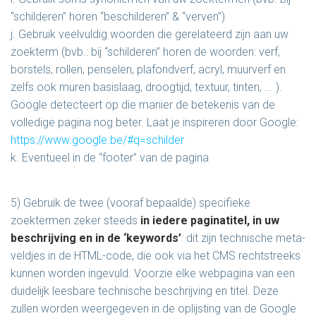
“schilderen” horen “beschilderen” & “verven”)
j. Gebruik veelvuldig woorden die gerelateerd zijn aan uw
zoekterm (bvb.: bij “schilderen” horen de woorden: verf,
borstels, rollen, penselen, plafondverf, acryl, muurverf en
zelfs ook muren basislaag, droogtijd, textuur, tinten, ... ).
Google detecteert op die manier de betekenis van de
volledige pagina nog beter. Laat je inspireren door Google:
https://www.google.be/#q=schilder
k. Eventueel in de “footer” van de pagina
5) Gebruik de twee (vooraf bepaalde) specifieke
zoektermen zeker steeds
in iedere paginatitel, in uw
beschrijving en in de ‘keywords’
: dit zijn technische meta-
veldjes in de HTML-code, die ook via het CMS rechtstreeks
kunnen worden ingevuld. Voorzie elke webpagina van een
duidelijk leesbare technische beschrijving en titel. Deze
zullen worden weergegeven in de oplijsting van de Google